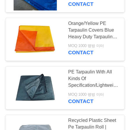
관
포)
CONTACT
하
여
Orange/Yellow PE
27
Tarpaulin Covers Blue
Heavy Duty Tarpaulins
천막 화포 직물
공
Waterproof Ground
MOQ:1000 평방 미터
Sheet Cover
CONTACT
장
투
PE Tarpaulin With All
어
Kinds Of
Specification/Lightweight
35
Waterproof Pe
MOQ:1000 평방 미터
품
Tarpaulin/High Quality
CONTACT
pvc 방수포 직물
Pe Tarpaulin
질
관
Recycled Plastic Sheet
Pe Tarpaulin Roll |