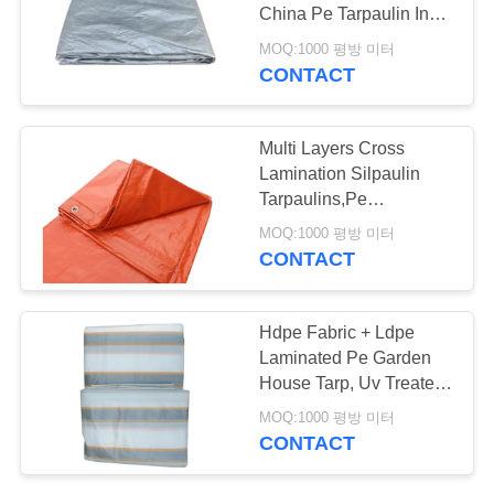
리
China Pe Tarpaulin In
Rolls
MOQ:1000 평방 미터
CONTACT
38
저
희
PE 방수포 장
Multi Layers Cross
에
Lamination Silpaulin
Tarpaulins,Pe
게
Tarpaulincover,100%
MOQ:1000 평방 미터
Raw Material Silpaulin
CONTACT
연
Tarpaulin
락
30
Hdpe Fabric + Ldpe
하
Laminated Pe Garden
부엌 티 타올
House Tarp, Uv Treated
십
And Waterproof
MOQ:1000 평방 미터
Greenhouse Pe
시
CONTACT
Tarpaulin
오