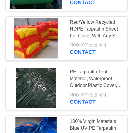
CONTACT
22
Red/Yellow Recycled
전망대 접히는 천막
HDPE Tarpaulin Sheet
For Cover With Any Size
As Request
MOQ:1000 평방 미터
CONTACT
PE Tarpaulin,Tent
22
Material, Waterproof
Outdoor Plastic Cover,
옥외 야영 천막
Blue Poly Tarp
MOQ:1000 평방 미터
CONTACT
100% Virgin Materials
Blue UV PE Tarpaulin