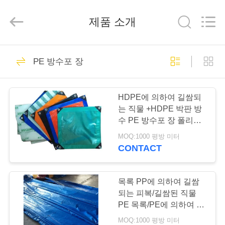
2026
Beijing
Silk
제품 소개
Road
Enterprise
Management
Services
Co.,LTD.
가
25
All
Rights
PE 방수포 장
Reserved.
정
옥외 화포 천막
HDPE에 의하여 길쌈되
제
는 직물 +HDPE 박판 방
수 PE 방수포 장 폴리에
품
틸렌 방수포
MOQ:1000 평방 미터
CONTACT
30
저
희
목록 PP에 의하여 길쌈
옥외 당 천막
되는 피복/길쌈된 직물
에
PE 목록/PE에 의하여 길
쌈되는 직물 Pe (Pe 방수
MOQ:1000 평방 미터