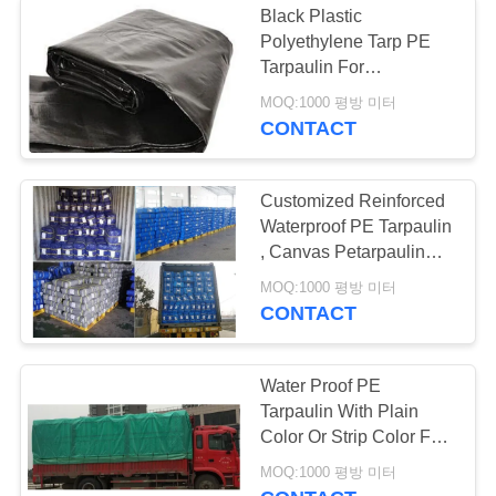
Black Plastic
Polyethylene Tarp PE
Camo 군 그물세공
Tarpaulin For
Agriculture/Pond
MOQ:1000 평방 미터
Liner/Transportation
CONTACT
Cover
Customized Reinforced
Waterproof PE Tarpaulin
, Canvas Petarpaulin
Sheet
MOQ:1000 평방 미터
CONTACT
Water Proof PE
Tarpaulin With Plain
Color Or Strip Color For
Covering
MOQ:1000 평방 미터