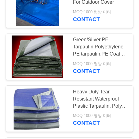
For Outdoor Cover
10
MOQ:1000 평방 미터
CONTACT
화포 페인트 받이 천
Green/Silver PE
Tarpaulin,Polyethylene
PE tarpaulin,PE Coated
Fabric
MOQ:1000 평방 미터
CONTACT
13
야영 슬리핑백
Heavy Duty Tear
Resistant Waterproof
Plastic Tarpaulin, Poly
Tarp Fabric, PE
MOQ:1000 평방 미터
Tarpaulin
CONTACT
26