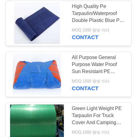
High Quality Pe
Tarpaulin/Waterproof
22
사
Double Plastic Blue PE
tarpaulin Cover
이
MOQ:1000 평방 미터
몽고인 유르트 천막
CONTACT
트
맵
All Purpose General
Purpose Water Proof
Sun Resistant PE
PRIVACY
tarpaulin
12
MOQ:1000 평방 미터
POLICY
CONTACT
군 육군 천막
Green Light Weight PE
Tarpaulin For Truck
Cover And Camping
Tent Fabric Material
MOQ:1000 평방 미터