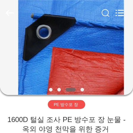
2026
Beijing
Silk
Road
Enterprise
Management
Services
Co.,LTD.
가
All
Rights
Reserved.
정
제
품
저
PE 방수포 장
희
1600D 털실 조사 PE 방수포 장 눈물 -
에
옥외 야영 천막을 위한 증거