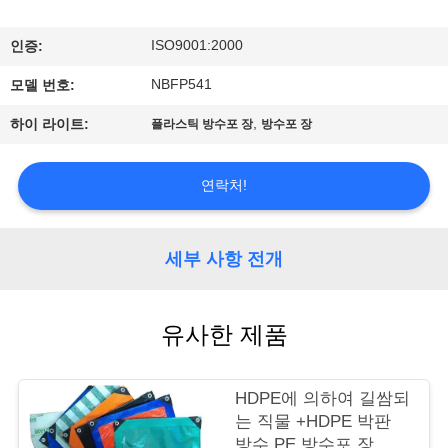
관
하
ISO9001:2000
인증:
여
NBFP541
모델 번호:
,
하이 라이트:
플라스틱 방수포 장
방수포 장
공
장
연락처!
투
세부 사항 전개
어
유사한 제품
품
질
HDPE에 의하여 길쌈되
관
는 직물 +HDPE 박판
방수 PE 방수포 장 폴