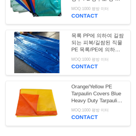
리
리에틸렌 방수포
MOQ:1000 평방 미터
CONTACT
저
희
목록 PP에 의하여 길쌈
되는 피복/길쌈된 직물
에
PE 목록/PE에 의하여
길쌈되는 직물 Pe (Pe
게
MOQ:1000 평방 미터
방수포)
CONTACT
연
락
Orange/Yellow PE
Tarpaulin Covers Blue
하
Heavy Duty Tarpaulins
Waterproof Ground
십
MOQ:1000 평방 미터
Sheet Cover
CONTACT
시
오