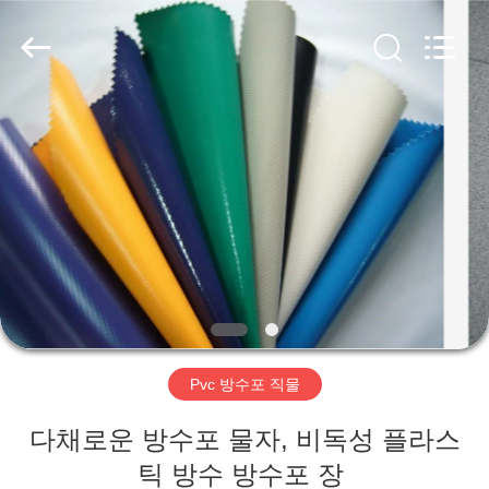
2026
Beijing
Silk
Road
Enterprise
Management
Services
Co.,LTD.
가
All
Rights
Reserved.
정
제
품
저
Pvc 방수포 직물
희
다채로운 방수포 물자, 비독성 플라스
에
틱 방수 방수포 장