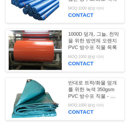
리
MOQ:1000 평방 미터
CONTACT
저
희
1000D 덮개, 그늘, 천막
을 위한 방연제 오렌지
에
PVC 방수포 직물 목록
게
MOQ:1000 평방 미터
CONTACT
연
락
반대로 트럭/화물 덮개
를 위한 녹색 350gsm
하
PVC 방수포 직물 - 산
화
십
MOQ:1000 평방 미터
CONTACT
시
오