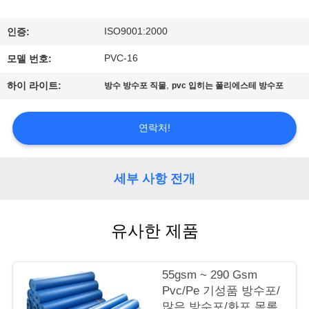
관
하
ISO9001:2000
인증:
여
PVC-16
모델 번호:
,
하이 라이트:
방수 방수포 직물
pvc 입히는 폴리에스테 방수포
공
장
연락처!
투
세부 사항 전개
어
유사한 제품
품
질
55gsm ~ 290 Gsm
관
Pvc/Pe 기성품 방수포/
많은 방수포/화포 목록