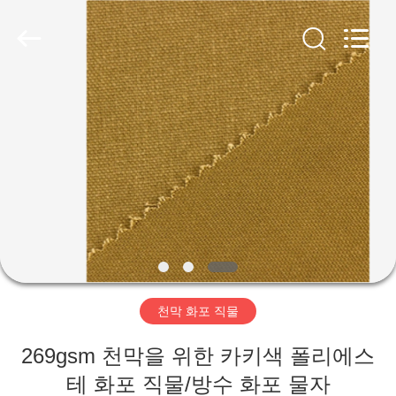
2026
Beijing
Silk
Road
Enterprise
Management
Services
Co.,LTD.
가
All
Rights
Reserved.
정
제
품
저
천막 화포 직물
희
269gsm 천막을 위한 카키색 폴리에스
에
테 화포 직물/방수 화포 물자