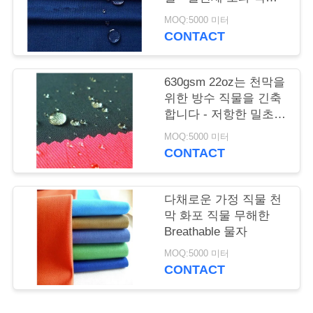
리
물자
MOQ:5000 미터
CONTACT
저
희
630gsm 22oz는 천막을
위한 방수 직물을 긴축
에
합니다 - 저항한 밀초를
발랐습니다
게
MOQ:5000 미터
CONTACT
연
락
다채로운 가정 직물 천
막 화포 직물 무해한
하
Breathable 물자
십
MOQ:5000 미터
CONTACT
시
오