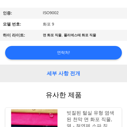
관
하
ISO9002
인증:
여
모델 번호:
화포 9
,
하이 라이트:
면 화포 직물
폴리에스테 화포 직물
공
장
연락처!
투
세부 사항 전개
어
유사한 제품
품
질
빗질된 털실 유형 염색
관
된 천막 면 화포 직물,
열 - 절연제 소파 직물