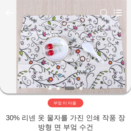
2026
Beijing
Silk
Road
Enterprise
Management
Services
Co.,LTD.
가
All
Rights
Reserved.
정
제
품
저
부엌 티 타올
희
30% 리넨 옷 물자를 가진 인쇄 작풍 장
에
방형 면 부엌 수건