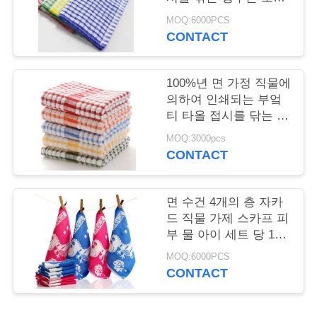
리
합니다
MOQ:6000PCS
CONTACT
저
희
100%년 면 가정 직물에
의하여 인쇄되는 부엌
에
티 타올 접시를 닦는 행
주
게
MOQ:3000pcs
CONTACT
연
락
면 수건 4개의 층 자카
드 직물 가제 스카프 피
하
부 물 아이 세트 당 12
조각
십
MOQ:6000PCS
CONTACT
시
오