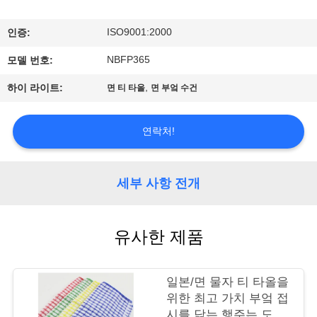
관
하
ISO9001:2000
인증:
여
NBFP365
모델 번호:
,
하이 라이트:
면 티 타올
면 부엌 수건
공
장
연락처!
투
세부 사항 전개
어
유사한 제품
품
질
일본/면 물자 티 타올을
관
위한 최고 가치 부엌 접
시를 닦는 행주는 도매