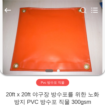
2026
Beijing
Silk
Road
Enterprise
Management
Services
Co.,LTD.
가
All
Rights
Reserved.
정
제
품
저
Pvc 방수포 직물
희
20ft x 20ft 야구장 방수포를 위한 노화
에
방지 PVC 방수포 직물 300gsm