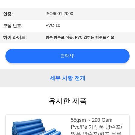
관
하
ISO9001:2000
인증:
여
PVC-10
모델 번호:
,
하이 라이트:
방수 방수포 직물
PVC 입히는 방수포 직물
공
장
연락처!
투
세부 사항 전개
어
유사한 제품
품
질
55gsm ~ 290 Gsm
관
Pvc/Pe 기성품 방수포/
많은 방수포/화포 목록