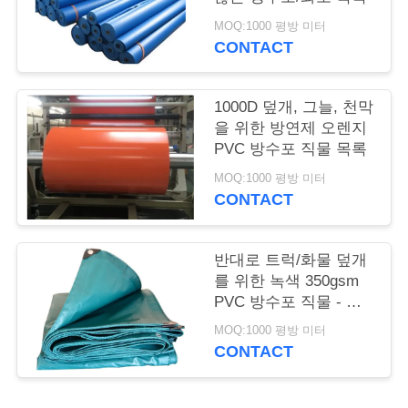
리
MOQ:1000 평방 미터
CONTACT
저
희
1000D 덮개, 그늘, 천막
을 위한 방연제 오렌지
에
PVC 방수포 직물 목록
게
MOQ:1000 평방 미터
CONTACT
연
락
반대로 트럭/화물 덮개
를 위한 녹색 350gsm
하
PVC 방수포 직물 - 산
화
십
MOQ:1000 평방 미터
CONTACT
시
오